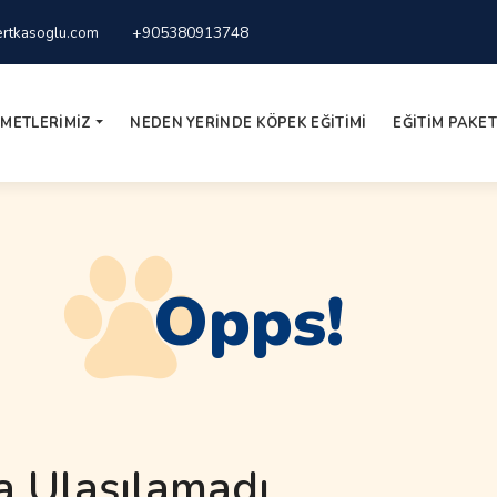
rtkasoglu.com
+905380913748
ZMETLERIMIZ
NEDEN YERINDE KÖPEK EĞITIMI
EĞITIM PAKET
Opps!
a Ulaşılamadı.