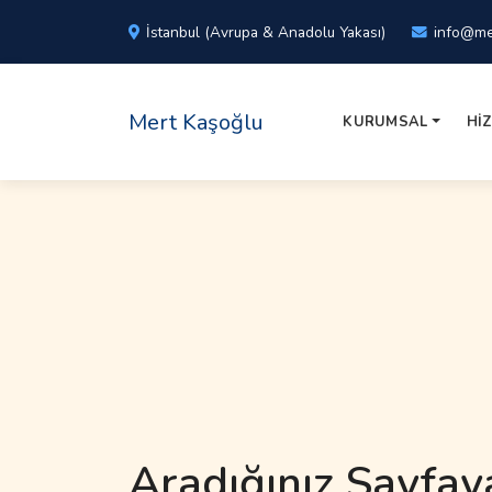
İstanbul (Avrupa & Anadolu Yakası)
info@me
Mert
Kaşoğlu
KURUMSAL
HI
Aradığınız Sayfay