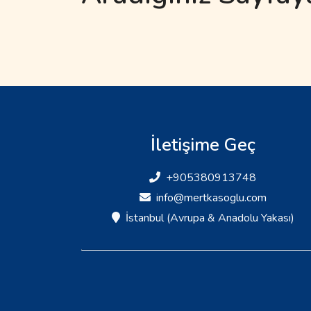
İletişime Geç
+905380913748
info@mertkasoglu.com
İstanbul (Avrupa & Anadolu Yakası)