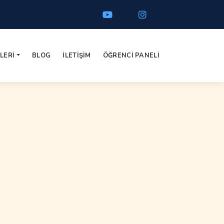
LERI
BLOG
İLETIŞIM
ÖĞRENCI PANELI